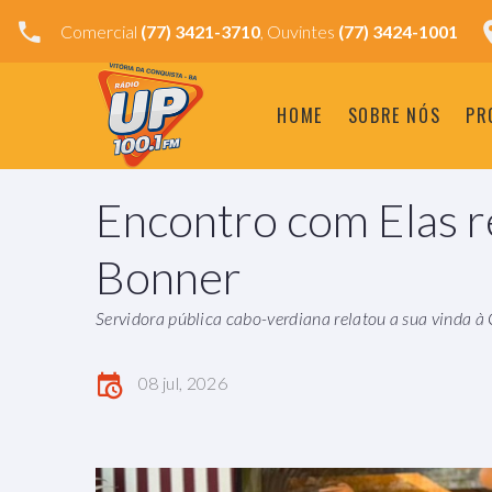
Comercial
(77) 3421-3710
, Ouvintes
(77) 3424-1001
HOME
SOBRE NÓS
PR
Encontro com Elas 
Bonner
Servidora pública cabo-verdiana relatou a sua vinda à
08 jul, 2026