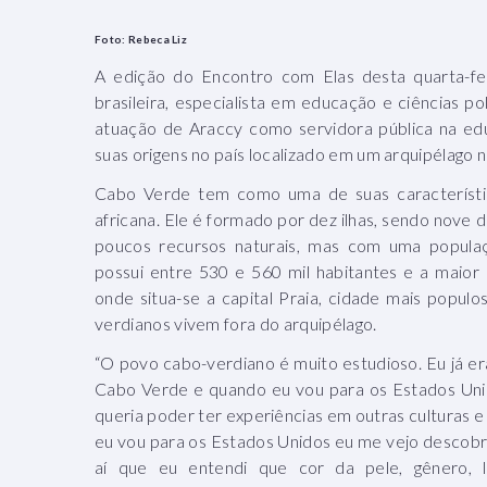
Foto: Rebeca Liz
A edição do Encontro com Elas desta quarta-fei
brasileira, especialista em educação e ciências po
atuação de Araccy como servidora pública na edu
suas origens no país localizado em um arquipélago n
Cabo Verde tem como uma de suas característi
africana. Ele é formado por dez ilhas, sendo nove 
poucos recursos naturais, mas com uma popula
possui entre 530 e 560 mil habitantes e a maior 
onde situa-se a capital Praia, cidade mais populo
verdianos vivem fora do arquipélago.
“O povo cabo-verdiano é muito estudioso. Eu já er
Cabo Verde e quando eu vou para os Estados Uni
queria poder ter experiências em outras culturas 
eu vou para os Estados Unidos eu me vejo descobri
aí que eu entendi que cor da pele, gênero, 