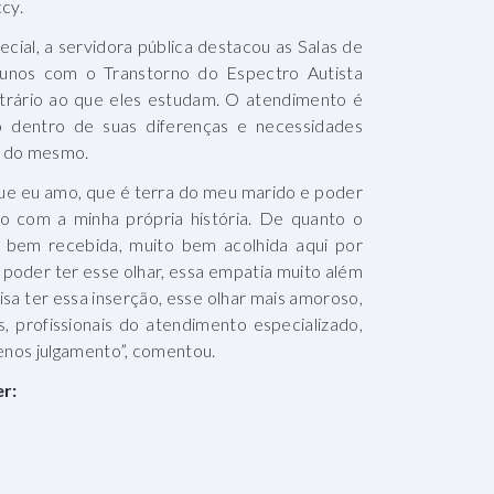
cy.
cial, a servidora pública destacou as Salas de
lunos com o Transtorno do Espectro Autista
ntrário ao que eles estudam. O atendimento é
no dentro de suas diferenças e necessidades
ia do mesmo.
que eu amo, que é terra do meu marido e poder
o com a minha própria história. De quanto o
to bem recebida, muito bem acolhida aqui por
 poder ter esse olhar, essa empatia muito além
cisa ter essa inserção, esse olhar mais amoroso,
s, profissionais do atendimento especializado,
enos julgamento”, comentou.
r: