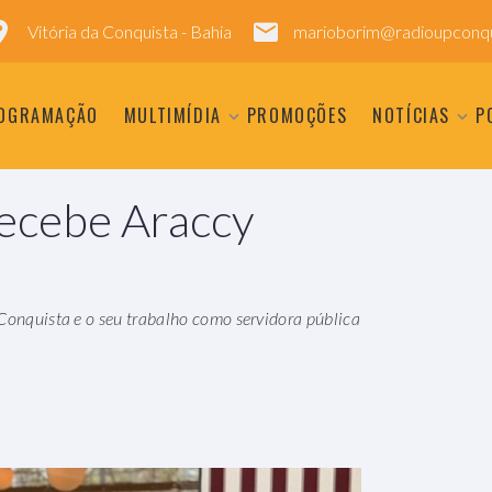
Vitória da Conquista - Bahia
marioborim@radioupconqu
OGRAMAÇÃO
MULTIMÍDIA
PROMOÇÕES
NOTÍCIAS
P
recebe Araccy
 Conquista e o seu trabalho como servidora pública