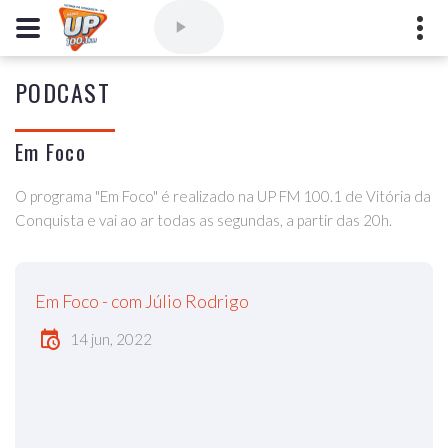
PODCAST
Comercial
(77) 3421-3710
,
Ouvintes
(77) 3424-1001
Vitória da Conquista - Bahia
Em Foco
marioborim@radioupconquista.com.br
O programa "Em Foco" é realizado na UP FM 100.1 de Vitória da
Conquista e vai ao ar todas as segundas, a partir das 20h.
Em Foco - com Júlio Rodrigo
14 jun, 2022