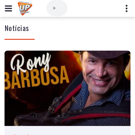
Notícias
Comercial
(77) 3421-3710
,
Ouvintes
(77) 3424-1001
Vitória da Conquista - Bahia
marioborim@radioupconquista.com.br