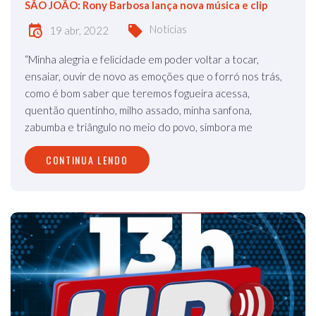
SÃO JOÃO: Rony Barbosa lança nova música e clip
Notícias
19 abr, 2022
“Minha alegria e felicidade em poder voltar a tocar,
ensaiar, ouvir de novo as emoções que o forró nos trás,
como é bom saber que teremos fogueira acessa,
quentão quentinho, milho assado, minha sanfona,
zabumba e triângulo no meio do povo, simbora me
CONTINUA LENDO