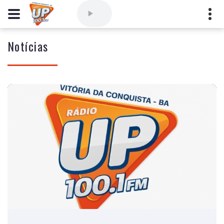
Notícias
Comercial
(77) 3421-3710
,
Ouvintes
(77) 3424-1001
Vitória da Conquista - Bahia
marioborim@radioupconquista.com.br