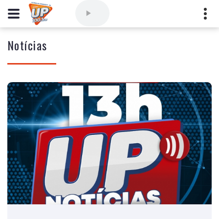
Notícias
Comercial
(77) 3421-3710
,
Ouvintes
(77) 3424-1001
Vitória da Conquista - Bahia
marioborim@radioupconquista.com.br