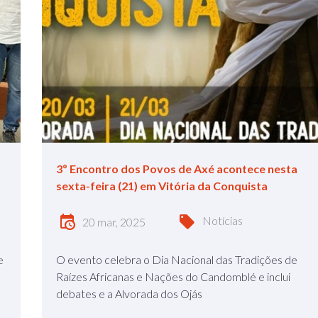
3º Encontro dos Povos de Axé acontece nesta
sexta-feira (21) em Vitória da Conquista
Notícias
20 mar, 2025
e
O evento celebra o Dia Nacional das Tradições de
Raízes Africanas e Nações do Candomblé e inclui
debates e a Alvorada dos Ojás