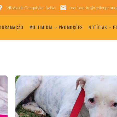
Vitória da Conquista - Bahia
marioborim@radioupconqu
OGRAMAÇÃO
MULTIMÍDIA
PROMOÇÕES
NOTÍCIAS
P