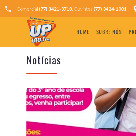
Comercial
(77) 3421-3710
, Ouvintes
(77) 3424-1001
HOME
SOBRE NÓS
PR
Notícias