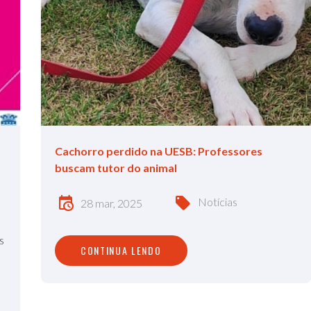
Cachorro perdido na UESB: Professores
buscam tutor do animal
Notícias
28 mar, 2025
s
CONTINUA LENDO