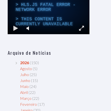
Arquivo de Notícias
2026
(150)
Agosto
(5)
Julho
(25)
Junho
(15)
Maio
(24)
Abril
(22)
Março
(22)
Fevereiro
(17)
Janeiro
(20)