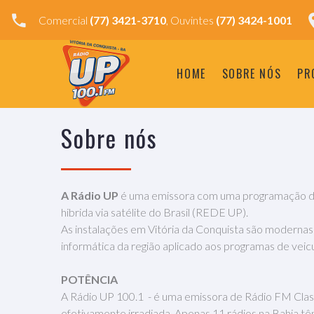
Comercial
(77) 3421-3710
, Ouvintes
(77) 3424-1001
HOME
SOBRE NÓS
PR
Sobre nós
A Rádio UP
é uma emissora com uma programação de al
hibrida via satélite do Brasil (REDE UP).
As instalações em Vitória da Conquista são modernas
informática da região aplicado aos programas de veic
POTÊNCIA
A Rádio UP 100.1 - é uma emissora de Rádio FM Class
efetivamente irradiada. Apenas 11 rádios na Bahia têm