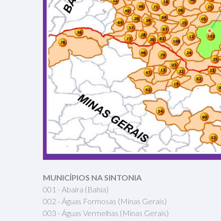
MUNICÍPIOS NA SINTONIA
001 - Abaíra (Bahia)
002 - Águas Formosas (Minas Gerais)
003 - Águas Vermelhas (Minas Gerais)