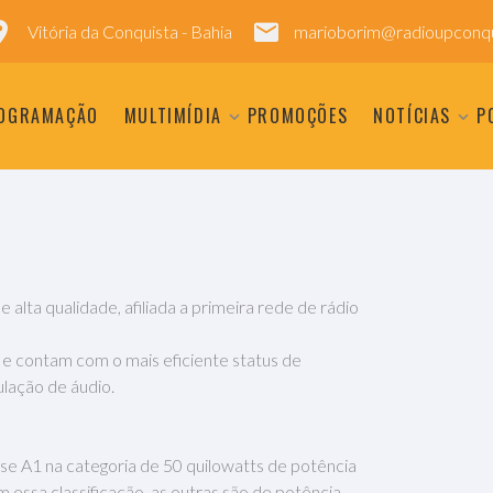
Vitória da Conquista - Bahia
marioborim@radioupconqu
OGRAMAÇÃO
MULTIMÍDIA
PROMOÇÕES
NOTÍCIAS
P
ta qualidade, afiliada a primeira rede de rádio
 e contam com o mais eficiente status de
ulação de áudio.
e A1 na categoria de 50 quilowatts de potência
 essa classificação, as outras são de potência