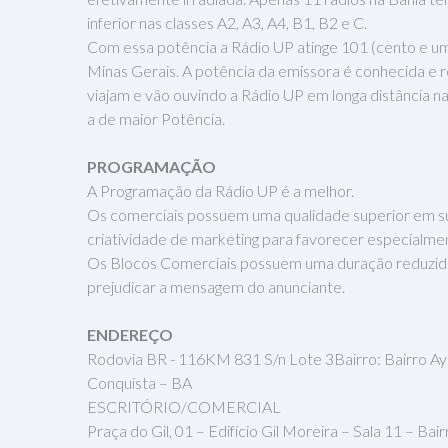
inferior nas classes A2, A3, A4, B1, B2 e C.
Com essa potência a Rádio UP atinge 101 (cento e um
Minas Gerais. A potência da emissora é conhecida e 
viajam e vão ouvindo a Rádio UP em longa distância n
a de maior Potência.
PROGRAMAÇÃO
A Programação da Rádio UP é a melhor.
Os comerciais possuem uma qualidade superior em su
criatividade de marketing para favorecer especialme
Os Blocos Comerciais possuem uma duração reduzida 
prejudicar a mensagem do anunciante.
ENDEREÇO
Rodovia BR - 116KM 831 S/n Lote 3Bairro: Bairro Ayr
Conquista – BA
ESCRITÓRIO/COMERCIAL
Praça do Gil, 01 – Edifício Gil Moreira – Sala 11 – B