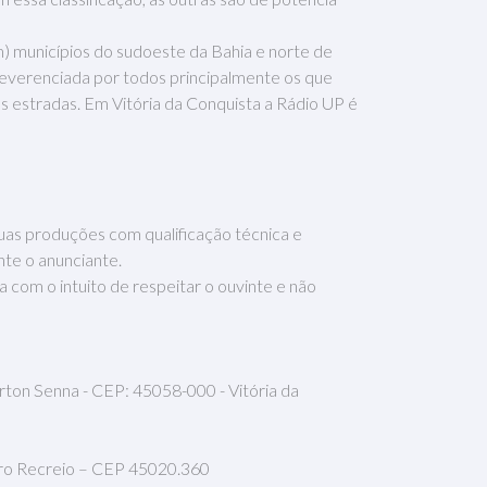
) municípios do sudoeste da Bahia e norte de
reverenciada por todos principalmente os que
as estradas. Em Vitória da Conquista a Rádio UP é
as produções com qualificação técnica e
nte o anunciante.
com o intuito de respeitar o ouvinte e não
ton Senna - CEP: 45058-000 - Vitória da
airro Recreio – CEP 45020.360