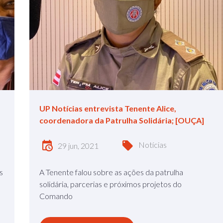
UP Notícias entrevista Tenente Alice,
coordenadora da Patrulha Solidária; [OUÇA]
Notícias
29 jun, 2021
s
A Tenente falou sobre as ações da patrulha
solidária, parcerias e próximos projetos do
Comando