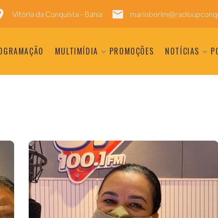
Vitória da Conquista - Bahia
marioborim@radioupconqu
OGRAMAÇÃO
MULTIMÍDIA
PROMOÇÕES
NOTÍCIAS
P