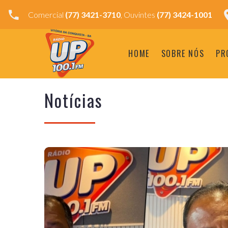
Comercial
(77) 3421-3710
, Ouvintes
(77) 3424-1001
HOME
SOBRE NÓS
PR
Notícias