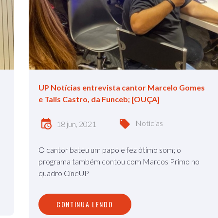
UP Notícias entrevista cantor Marcelo Gomes
e Talis Castro, da Funceb; [OUÇA]
Notícias
18 jun, 2021
O cantor bateu um papo e fez ótimo som; o
programa também contou com Marcos Primo no
quadro CineUP
CONTINUA LENDO