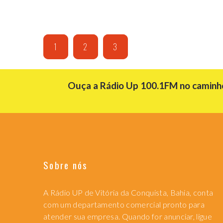
1
2
3
Ouça a Rádio Up 100.1FM no caminho 
Sobre nós
A Rádio UP de Vitória da Conquista, Bahia, conta
com um departamento comercial pronto para
atender sua empresa. Quando for anunciar, ligue