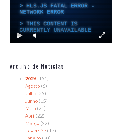
Arquivo de Notícias
2026
(151)
Agosto
(6)
Julho
(25)
Junho
(15)
Maio
(24)
Abril
(22)
Março
(22)
Fevereiro
(17)
Janeiro
(20)