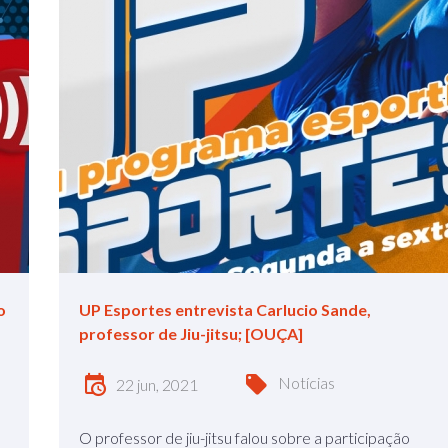
o
UP Esportes entrevista Carlucio Sande,
professor de Jiu-jitsu; [OUÇA]
Notícias
22 jun, 2021
O professor de jiu-jitsu falou sobre a participação