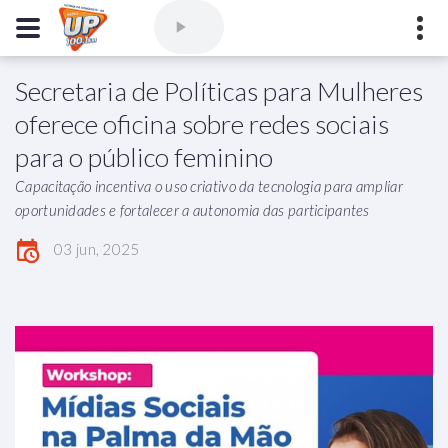
Secretaria de Políticas para Mulheres
Comercial
(77) 3421-3710
,
Ouvintes
(77) 3424-1001
oferece oficina sobre redes sociais
Vitória da Conquista - Bahia
para o público feminino
marioborim@radioupconquista.com.br
Capacitação incentiva o uso criativo da tecnologia para ampliar
oportunidades e fortalecer a autonomia das participantes
03 jun, 2025