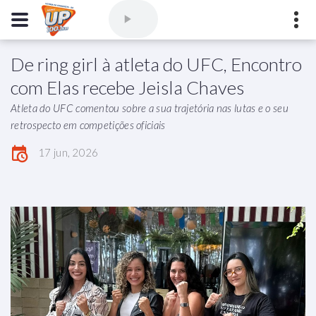
De ring girl à atleta do UFC, Encontro
Comercial
(77) 3421-3710
,
Ouvintes
(77) 3424-1001
com Elas recebe Jeisla Chaves
Vitória da Conquista - Bahia
Atleta do UFC comentou sobre a sua trajetória nas lutas e o seu
marioborim@radioupconquista.com.br
retrospecto em competições oficiais
17 jun, 2026