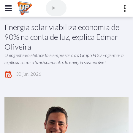
Energia solar viabiliza economia de
Comercial
(77) 3421-3710
,
Ouvintes
(77) 3424-1001
90% na conta de luz, explica Edmar
Vitória da Conquista - Bahia
Oliveira
marioborim@radioupconquista.com.br
O engenheiro eletricista e empresário do Grupo EDO Engenharia
explicou sobre o funcionamento da energia sustentável
30 jun, 2026