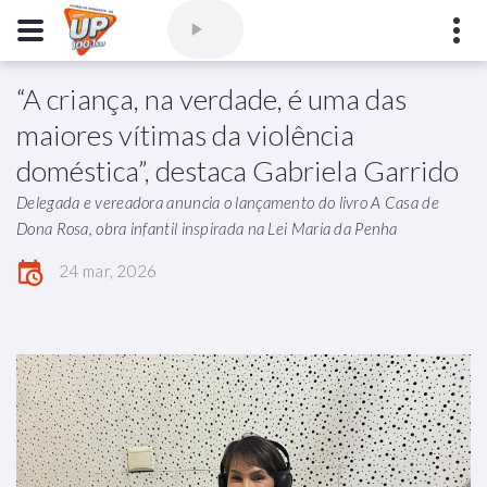
“A criança, na verdade, é uma das
Comercial
(77) 3421-3710
,
Ouvintes
(77) 3424-1001
maiores vítimas da violência
Vitória da Conquista - Bahia
doméstica”, destaca Gabriela Garrido
marioborim@radioupconquista.com.br
Delegada e vereadora anuncia o lançamento do livro A Casa de
Dona Rosa, obra infantil inspirada na Lei Maria da Penha
24 mar, 2026