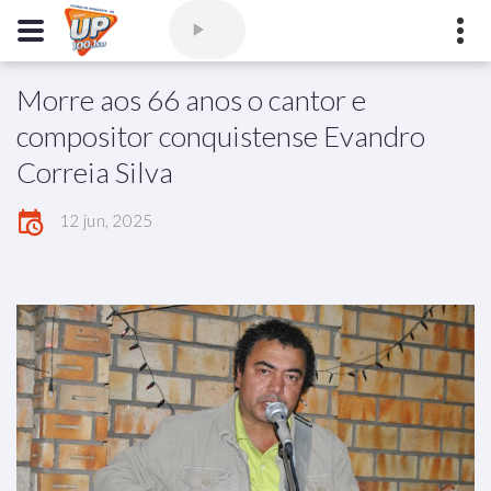
Morre aos 66 anos o cantor e
Comercial
(77) 3421-3710
,
Ouvintes
(77) 3424-1001
compositor conquistense Evandro
Vitória da Conquista - Bahia
Correia Silva
marioborim@radioupconquista.com.br
12 jun, 2025