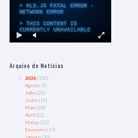
Arquivo de Notícias
2026
(150)
Agosto
(5)
Julho
(25)
Junho
(15)
Maio
(24)
Abril
(22)
Março
(22)
Fevereiro
(17)
Janeiro
(20)