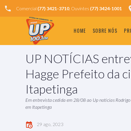
Comercial
(77) 3421-3710
, Ouvintes
(77) 3424-1001
HOME
SOBRE NÓS
PR
UP NOTÍCIAS entrev
Hagge Prefeito da c
Itapetinga
Em entrevista cedida em 28/08 ao Up notícias Rodrigo 
em Itapetinga
29 ago, 2023