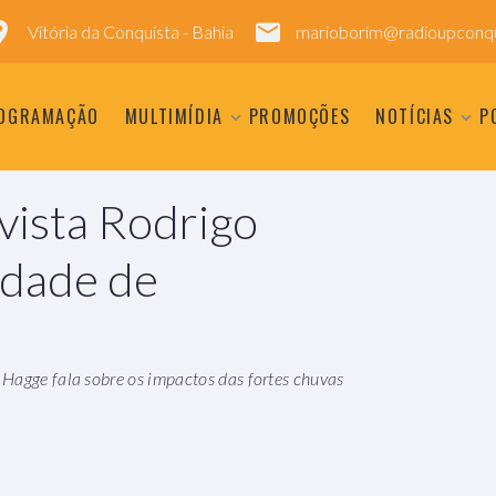
Vitória da Conquista - Bahia
marioborim@radioupconqu
OGRAMAÇÃO
MULTIMÍDIA
PROMOÇÕES
NOTÍCIAS
P
ista Rodrigo
idade de
Hagge fala sobre os impactos das fortes chuvas