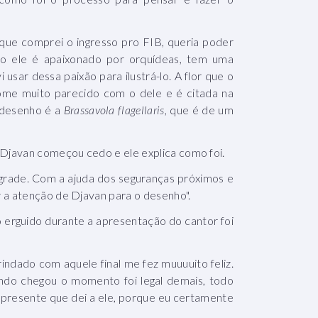
que comprei o ingresso pro FIB, queria poder
mo ele é apaixonado por orquídeas, tem uma
usar dessa paixão para ilustrá-lo. A flor que o
ome muito parecido com o dele e é citada na
 desenho é a
Brassavola flagellaris
, que é de um
 Djavan começou cedo e ele explica como foi.
na grade. Com a ajuda dos seguranças próximos e
 a atenção de Djavan para o desenho".
rguido durante a apresentação do cantor foi
ndado com aquele final me fez muuuuito feliz.
ndo chegou o momento foi legal demais, todo
 presente que dei a ele, porque eu certamente