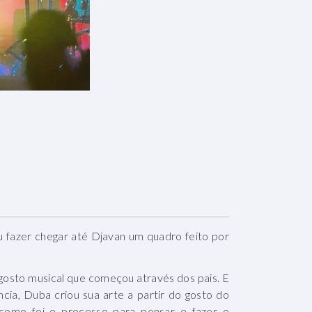
 fazer chegar até Djavan um quadro feito por
gosto musical que começou através dos pais. E
cia, Duba criou sua arte a partir do gosto do
 como foi o processo para pensar e fazer o