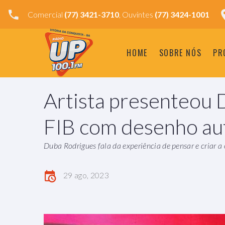
Comercial
(77) 3421-3710
, Ouvintes
(77) 3424-1001
HOME
SOBRE NÓS
PR
Artista presenteou 
FIB com desenho au
Duba Rodrigues fala da experiência de pensar e criar a 
29 ago, 2023