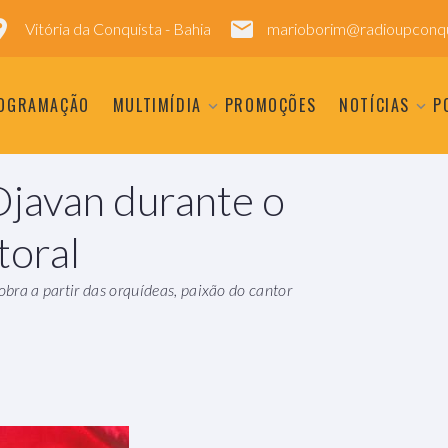
Vitória da Conquista - Bahia
marioborim@radioupconqu
OGRAMAÇÃO
MULTIMÍDIA
PROMOÇÕES
NOTÍCIAS
P
Djavan durante o
toral
obra a partir das orquídeas, paixão do cantor