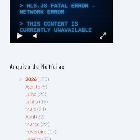
Arquivo de Notícias
2026
(150)
Agosto
(5)
Julho
(25)
Junho
(15)
Maio
(24)
Abril
(22)
Março
(22)
Fevereiro
(17)
Janeiro
(20)