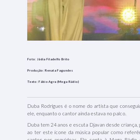
Foto: Jádia Filadelfo Brito
Produção: Renata Fagundes
Texto: Fábio Agra (Mega Rádio)
Duba Rodrigues é o nome do artista que conseguiu
ele, enquanto o cantor ainda estava no palco.
Duba tem 24 anos e escuta Djavan desde criança, 
ao ter este ícone da música popular como referên
cantor por orquídeas. Ele conta à Mega Rádio