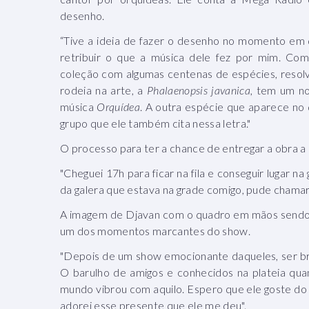
desenho.
“Tive a ideia de fazer o desenho no momento em 
retribuir o que a música dele fez por mim. Co
coleção com algumas centenas de espécies, resolvi 
rodeia na arte, a
Phalaenopsis javanica
, tem um n
música
Orquídea
. A outra espécie que aparece no
grupo que ele também cita nessa letra."
O processo para ter a chance de entregar a obra a
"Cheguei 17h para ficar na fila e conseguir lugar 
da galera que estava na grade comigo, pude chamar
A imagem de Djavan com o quadro em mãos sendo e
um dos momentos marcantes do show.
"Depois de um show emocionante daqueles, ser bri
O barulho de amigos e conhecidos na plateia qua
mundo vibrou com aquilo. Espero que ele goste do
adorei esse presente que ele me deu".