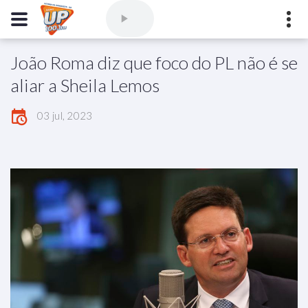
João Roma diz que foco do PL não é se
Comercial
(77) 3421-3710
,
Ouvintes
(77) 3424-1001
aliar a Sheila Lemos
Vitória da Conquista - Bahia
03 jul, 2023
marioborim@radioupconquista.com.br