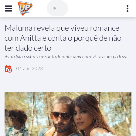
Maluma revela que viveu romance
Comercial
(77) 3421-3710
,
Ouvintes
(77) 3424-1001
com Anitta e conta o porquê de não
Vitória da Conquista - Bahia
ter dado certo
marioborim@radioupconquista.com.br
Astro falou sobre o assunto durante uma entrevista a um podcast
04 abr, 2023