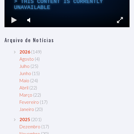
Arquivo de Notícias
2026
(149)
Agosto
(4)
Julho
(25)
Junho
(15)
Maio
(24)
Abril
(22)
Março
(22)
Fevereiro
(17)
Janeiro
(20)
2025
(201)
Dezembro
(17)
Novembro
(20)