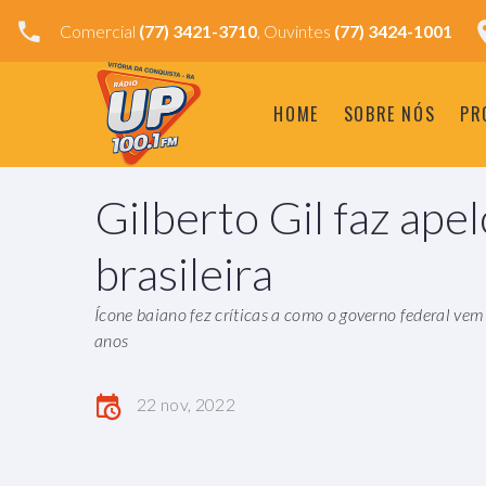
Comercial
(77) 3421-3710
, Ouvintes
(77) 3424-1001
HOME
SOBRE NÓS
PR
Gilberto Gil faz apel
brasileira
Ícone baiano fez críticas a como o governo federal vem
anos
22 nov, 2022