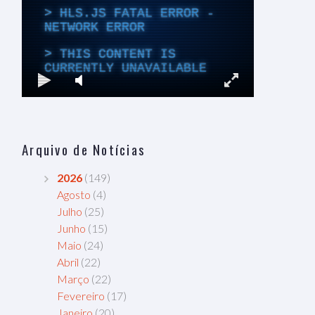
Arquivo de Notícias
2026
(149)
Agosto
(4)
Julho
(25)
Junho
(15)
Maio
(24)
Abril
(22)
Março
(22)
Fevereiro
(17)
Janeiro
(20)