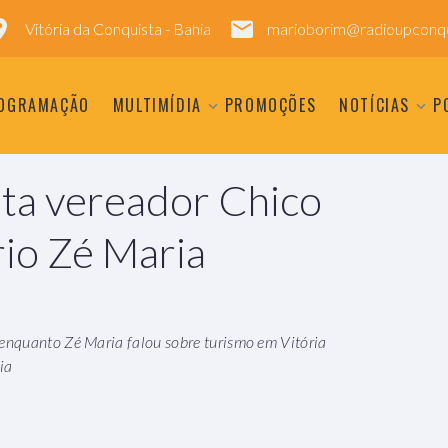
Vitória da Conquista - Bahia
marioborim@radioupconqu
OGRAMAÇÃO
MULTIMÍDIA
PROMOÇÕES
NOTÍCIAS
P
sta vereador Chico
rio Zé Maria
enquanto Zé Maria falou sobre turismo em Vitória
ia