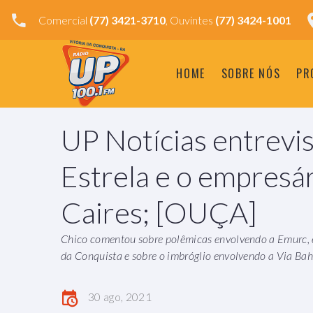
Comercial
(77) 3421-3710
, Ouvintes
(77) 3424-1001
HOME
SOBRE NÓS
PR
UP Notícias entrevi
Estrela e o empresá
Caires; [OUÇA]
Chico comentou sobre polêmicas envolvendo a Emurc, 
da Conquista e sobre o imbróglio envolvendo a Via Bah
30 ago, 2021