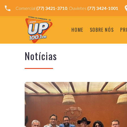
Comercial
(77) 3421-3710
, Ouvintes
(77) 3424-1001
HOME
SOBRE NÓS
PR
Notícias