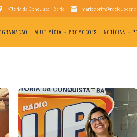
Vitória da Conquista - Bahia
marioborim@radioupconqu
OGRAMAÇÃO
MULTIMÍDIA
PROMOÇÕES
NOTÍCIAS
P