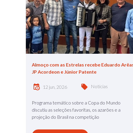
Almoço com as Estrelas recebe Eduardo Arêa
JP Acordeon e Júnior Patente
Notícias
12 jun, 2026
Programa temático sobre a Copa do Mundo
discutiu as seleções favoritas, os azarões e a
projeção do Brasil na competição