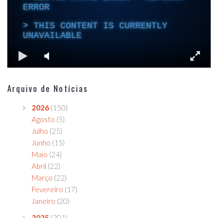
Arquivo de Notícias
2026
(150)
Agosto
(5)
Julho
(25)
Junho
(15)
Maio
(24)
Abril
(22)
Março
(22)
Fevereiro
(17)
Janeiro
(20)
2025
(201)