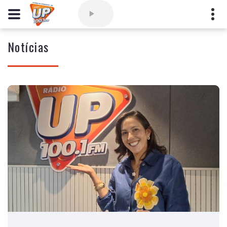
Notícias
Comercial
(77) 3421-3710
,
Ouvintes
(77) 3424-1001
Vitória da Conquista - Bahia
marioborim@radioupconquista.com.br