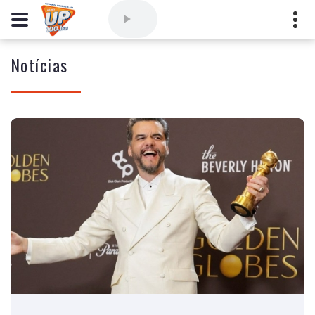
Notícias
Comercial
(77) 3421-3710
,
Ouvintes
(77) 3424-1001
Vitória da Conquista - Bahia
marioborim@radioupconquista.com.br