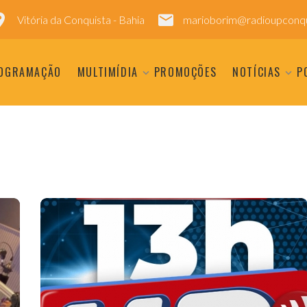
Vitória da Conquista - Bahia
marioborim@radioupconqu
OGRAMAÇÃO
MULTIMÍDIA
PROMOÇÕES
NOTÍCIAS
P