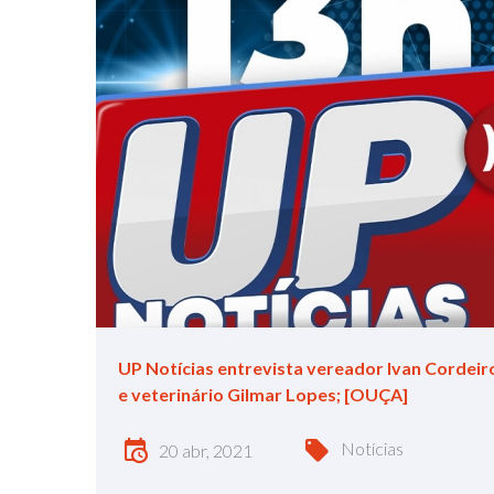
UP Notícias entrevista vereador Ivan Cordeir
e veterinário Gilmar Lopes; [OUÇA]
Notícias
20 abr, 2021