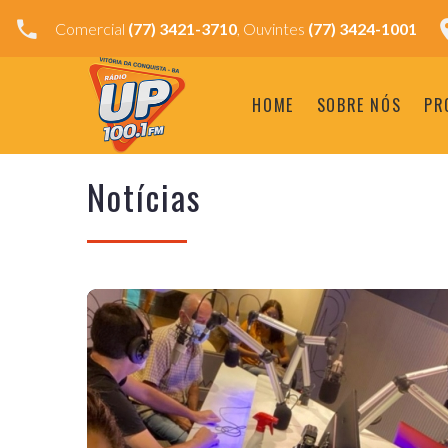
Comercial
(77) 3421-3710
, Ouvintes
(77) 3424-1001
HOME
SOBRE NÓS
PR
Notícias