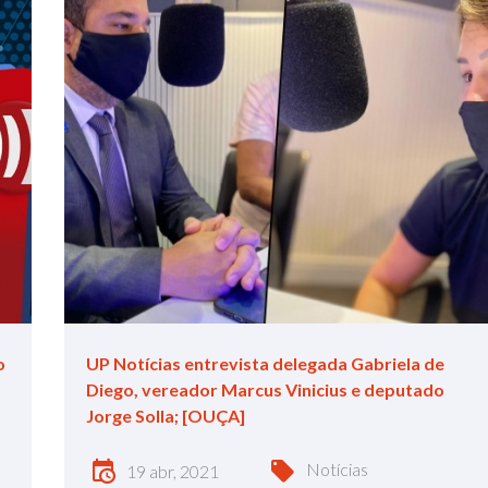
o
UP Notícias entrevista delegada Gabriela de
Diego, vereador Marcus Vinicius e deputado
Jorge Solla; [OUÇA]
Notícias
19 abr, 2021