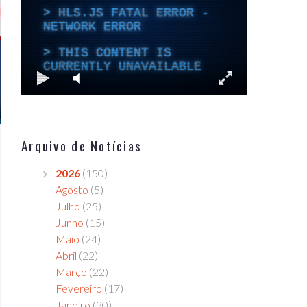
Arquivo de Notícias
2026
(150)
Agosto
(5)
Julho
(25)
Junho
(15)
Maio
(24)
Abril
(22)
Março
(22)
Fevereiro
(17)
Janeiro
(20)