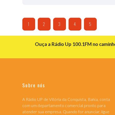
1
2
3
4
5
Ouça a Rádio Up 100.1FM no caminho 
Sobre nós
A Rádio UP de Vitória da Conquista, Bahia, conta
com um departamento comercial pronto para
atender sua empresa. Quando for anunciar, ligue